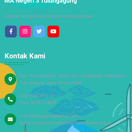
MA Negeri 3 Tulungagung
Sekolah terbaik solusi sistem merdeka belajar
Kontak Kami
Dsn. Purwodadi Ds. Tanen, Kec. Rejotangan, Kabupaten
Tulungagung, Jawa Timur 66293
Telp: 0355371113
Faxs: 0274-774289
man3tulungagung@gmail.com
&amp;amp;amp;amp;lt;script type=&amp;amp;a