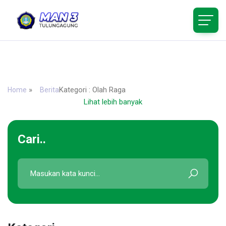
MA Negeri 3 Tulungagung
Dsn. Purwodadi Ds. Tanen, Kec. Rejotangan, Kabupaten
Tulungagung, Jawa Timur 66293
»
Kategori : Olah Raga
Home
Berita
Lihat lebih banyak
Cari..