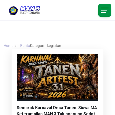
MA Negeri 3 Tulungagung
Dsn. Purwodadi Ds. Tanen, Kec. Rejotangan, Kabupaten
Tulungagung, Jawa Timur 66293
»
Kategori : kegiatan
Home
Berita
Semarak Karnaval Desa Tanen: Siswa MA
Keterampilan MAN 3 Tulungagung Sedot